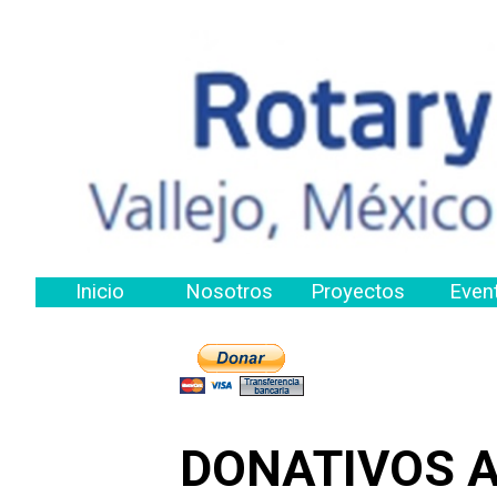
Vaya al Contenido
Inicio
Nosotros
Proyectos
Even
DONATIVOS 