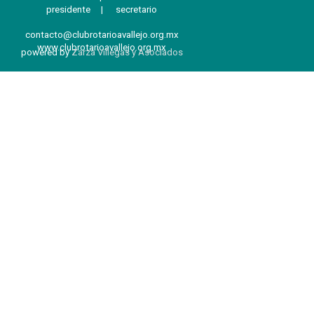
presidente | secretario
contacto@clubrotarioavallejo.org.mx
www.
clubrotarioavallejo
.org.mx
powered by
Zarza Villegas y Asociados
Regreso al contenido