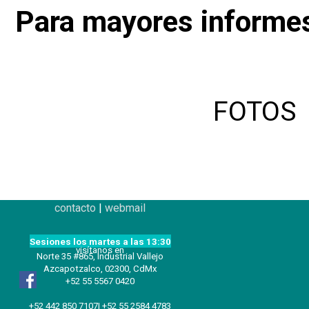
Para mayores informe
FOTOS
contacto
|
webmail
Sesiones los martes a las 13:30
visítanos en
Norte 35 #865, Industrial Vallejo
Azcapotzalco, 02300, CdMx
+52 55 5567 0420
+52 442 850 7107| +52 55 2584 4783